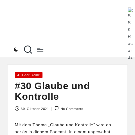
S
Alle
Skip
Pod
to
S
von
content
K
Ste
See
R
an
ein
e
Ort
c
o
Posted
Aus der Reihe
in
#30 Glaube und
r
Kontrolle
d
s
30. Oktober 2021
No Comments
Mit dem Thema „Glaube und Kontrolle“ wird es
seriös in diesem Podcast. In einem ungewohnt