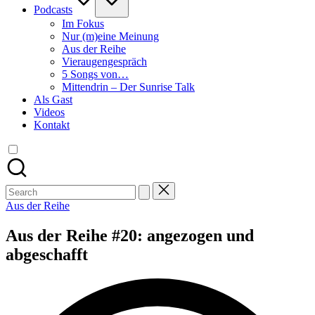
Podcasts
Im Fokus
Nur (m)eine Meinung
Aus der Reihe
Vieraugengespräch
5 Songs von…
Mittendrin – Der Sunrise Talk
Als Gast
Videos
Kontakt
Search
for:
Posted
Aus der Reihe
in
Aus der Reihe #20: angezogen und
abgeschafft