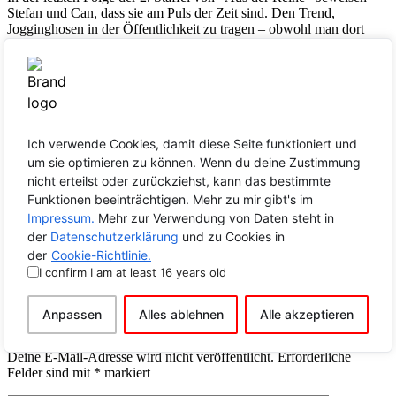
Stefan und Can, dass sie am Puls der Zeit sind. Den Trend,
Jogginghosen in der Öffentlichkeit zu tragen – obwohl man dort
keinen Sport macht und keinen Sex haben wird – lehen die beiden
aber ab. Stattdessen setzen sie ein Zeichen für mehr Nachhaltigkeit
und konsumieren Mineralwasser künftig nicht mehr aus
Plastikflaschen, sondern aus der Leitung.
Außerdem lernen wir: Menschen in Cafés an Nachbartischen
können interessant sein, wenn ihre sexuelle Orientierung unklar ist.
Ich verwende Cookies, damit diese Seite funktioniert und
um sie optimieren zu können. Wenn du deine Zustimmung
nicht erteilst oder zurückziehst, kann das bestimmte
Funktionen beeinträchtigen. Mehr zu mir gibt's im
Impressum.
Mehr zur Verwendung von Daten steht in
der
Datenschutzerklärung
und zu Cookies in
Comments
der
Cookie-Richtlinie.
I confirm I am at least 16 years old
No comments yet. Why don’t you start the discussion?
Anpassen
Alles ablehnen
Alle akzeptieren
Schreibe einen Kommentar
Deine E-Mail-Adresse wird nicht veröffentlicht.
Erforderliche
Felder sind mit
*
markiert