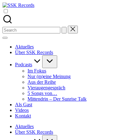
Skip
SSK
to
Alle
Records
content
Podcasts
von
Stefan
Search
Seefeldt
for:
an
einem
Aktuelles
Ort
Über SSK Records
Podcasts
Im Fokus
Nur (m)eine Meinung
Aus der Reihe
Vieraugengespräch
5 Songs von…
Mittendrin – Der Sunrise Talk
Als Gast
Videos
Kontakt
Aktuelles
Über SSK Records