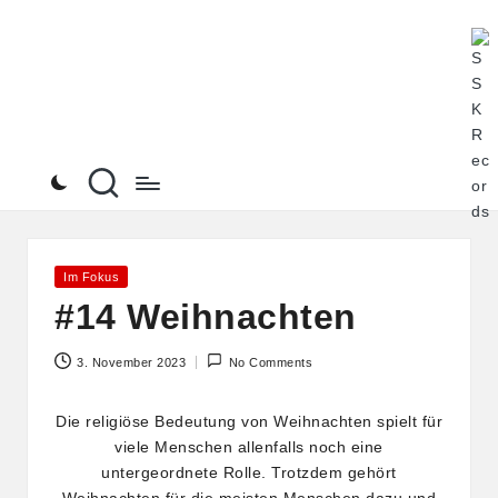
S
Alle
Skip
Pod
to
S
von
content
K
Ste
See
R
an
ein
e
Ort
c
o
Posted
Im Fokus
in
#14 Weihnachten
r
d
3. November 2023
No Comments
s
Die religiöse Bedeutung von Weihnachten spielt für
viele Menschen allenfalls noch eine
untergeordnete Rolle. Trotzdem gehört