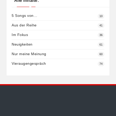
Alle Inhalte:
5 Songs von…
10
Aus der Reihe
41
Im Fokus
36
Neuigkeiten
61
Nur meine Meinung
60
Vieraugengespräch
74