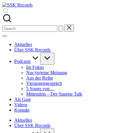
Skip
SSK
to
Alle
Records
content
Podcasts
von
Stefan
Search
Seefeldt
for:
an
einem
Aktuelles
Ort
Über SSK Records
Podcasts
Im Fokus
Nur (m)eine Meinung
Aus der Reihe
Vieraugengespräch
5 Songs von…
Mittendrin – Der Sunrise Talk
Als Gast
Videos
Kontakt
Aktuelles
Über SSK Records