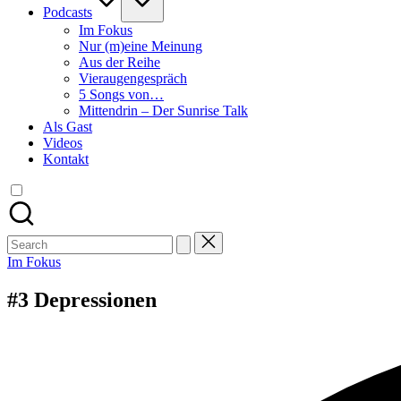
Podcasts
Im Fokus
Nur (m)eine Meinung
Aus der Reihe
Vieraugengespräch
5 Songs von…
Mittendrin – Der Sunrise Talk
Als Gast
Videos
Kontakt
Search
for:
Posted
Im Fokus
in
#3 Depressionen