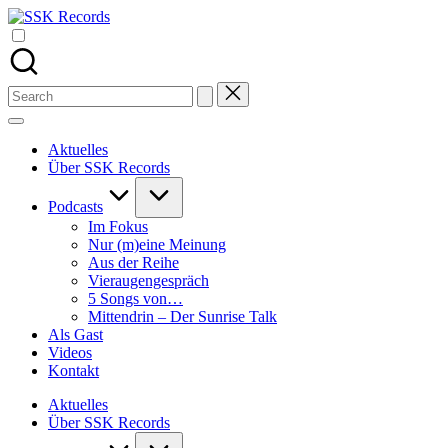
Skip
SSK
to
Alle
Records
content
Podcasts
von
Stefan
Search
Seefeldt
for:
an
einem
Aktuelles
Ort
Über SSK Records
Podcasts
Im Fokus
Nur (m)eine Meinung
Aus der Reihe
Vieraugengespräch
5 Songs von…
Mittendrin – Der Sunrise Talk
Als Gast
Videos
Kontakt
Aktuelles
Über SSK Records