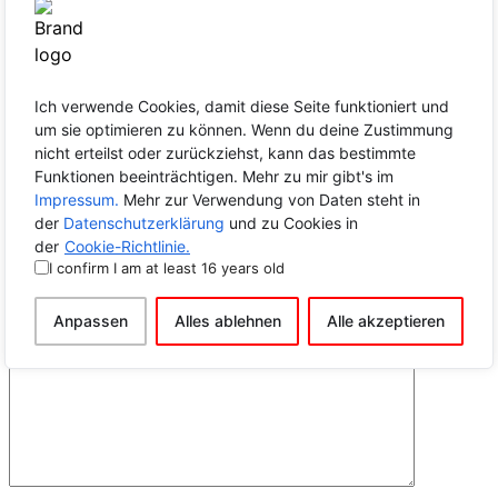
Du findest das Video auf YouTube und hier auf der Seite in der
Rubrik “
Als Gast
“. Ben war auch bei mir schon zu Gast. Im Podcast
“Im Fokus” sprachen wir über jüdisches Leben.
Für die Zukunft sind bereits weitere Kooperationen auf seinem
Channel angedacht. Wenn du ebenfalls an einer Zusammenarbeit
Ich verwende Cookies, damit diese Seite funktioniert und
interessiert bist, dann freue ich mich auf deine Nachricht über das
Kontaktformular
.
um sie optimieren zu können. Wenn du deine Zustimmung
nicht erteilst oder zurückziehst, kann das bestimmte
Comments
Funktionen beeinträchtigen. Mehr zu mir gibt's im
Impressum.
Mehr zur Verwendung von Daten steht in
No comments yet. Why don’t you start the discussion?
der
Datenschutzerklärung
und zu Cookies in
der
Cookie-Richtlinie.
Schreibe einen Kommentar
I confirm I am at least 16 years old
Deine E-Mail-Adresse wird nicht veröffentlicht.
Erforderliche
Felder sind mit
*
markiert
Anpassen
Alles ablehnen
Alle akzeptieren