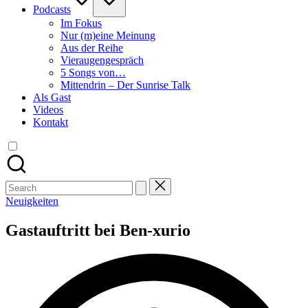
Podcasts
Im Fokus
Nur (m)eine Meinung
Aus der Reihe
Vieraugengespräch
5 Songs von…
Mittendrin – Der Sunrise Talk
Als Gast
Videos
Kontakt
Search
for:
Posted
Neuigkeiten
in
Gastauftritt bei Ben-xurio