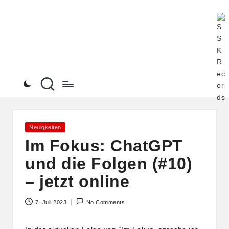
S
Alle
Skip
Pod
to
S
von
content
K
Ste
See
R
an
ein
e
Ort
c
o
Posted
Neuigkeiten
in
Im Fokus: ChatGPT
r
und die Folgen (#10)
d
– jetzt online
s
7. Juli 2023
No Comments