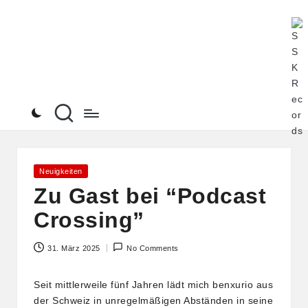
S
Alle
Skip
Pod
to
S
von
content
K
Ste
See
R
an
ein
e
Ort
c
o
Posted
Neuigkeiten
in
Zu Gast bei “Podcast
r
Crossing”
d
s
31. März 2025
No Comments
Seit mittlerweile fünf Jahren lädt mich benxurio aus
der Schweiz in unregelmäßigen Abständen in seine