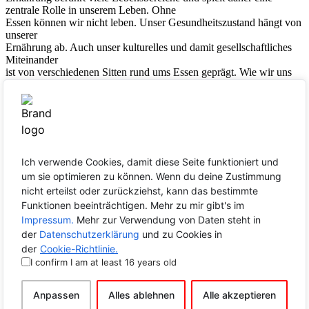
zentrale Rolle in unserem Leben. Ohne
Essen können wir nicht leben. Unser Gesundheitszustand hängt von
unserer
Ernährung ab. Auch unser kulturelles und damit gesellschaftliches
Miteinander
ist von verschiedenen Sitten rund ums Essen geprägt. Wie wir uns
ernähren,
hängt außerdem von ethischen Erwägungen (z. B. dem Tierwohl),
aber auch von
Trends und unserem Wunsch nach Zugehörigkeit ab.
Der Inhalt auf einen Blick:
00:00:
Allgemeines/Essen ist Teil vieler Kulturen
Ich verwende Cookies, damit diese Seite funktioniert und
08:22:
Ernährung ist Bestandteil von Trends
um sie optimieren zu können. Wenn du deine Zustimmung
14:42:
Wild essen
nicht erteilst oder zurückziehst, kann das bestimmte
18:23:
Belastetes Essen und Auswirkungen auf die Gesundheit
Funktionen beeinträchtigen. Mehr zu mir gibt's im
25:26:
TTIP und Lebensmittelstandards
Impressum.
Mehr zur Verwendung von Daten steht in
32:25:
Der „Vegan Street Day“ in Dortmund
der
Datenschutzerklärung
und zu Cookies in
der
Cookie-Richtlinie.
I confirm I am at least 16 years old
Anpassen
Alles ablehnen
Alle akzeptieren
Comments