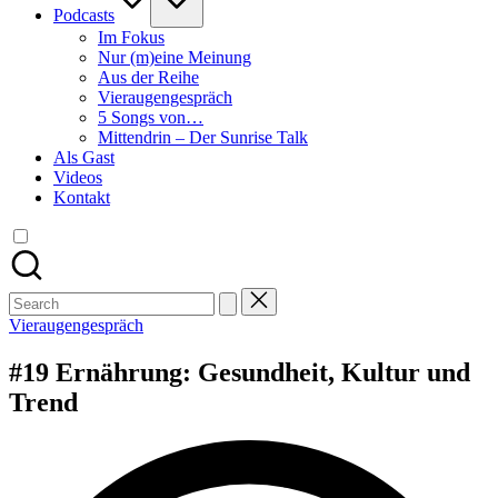
Podcasts
Im Fokus
Nur (m)eine Meinung
Aus der Reihe
Vieraugengespräch
5 Songs von…
Mittendrin – Der Sunrise Talk
Als Gast
Videos
Kontakt
Search
for:
Posted
Vieraugengespräch
in
#19 Ernährung: Gesundheit, Kultur und
Trend