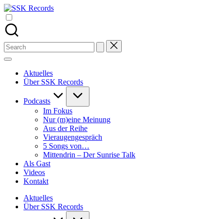
Skip
SSK
to
Alle
Records
content
Podcasts
von
Stefan
Search
Seefeldt
for:
an
einem
Aktuelles
Ort
Über SSK Records
Podcasts
Im Fokus
Nur (m)eine Meinung
Aus der Reihe
Vieraugengespräch
5 Songs von…
Mittendrin – Der Sunrise Talk
Als Gast
Videos
Kontakt
Aktuelles
Über SSK Records