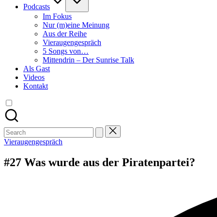
Podcasts
Im Fokus
Nur (m)eine Meinung
Aus der Reihe
Vieraugengespräch
5 Songs von…
Mittendrin – Der Sunrise Talk
Als Gast
Videos
Kontakt
Search
for:
Posted
Vieraugengespräch
in
#27 Was wurde aus der Piratenpartei?