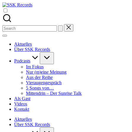
Skip
SSK
to
Alle
Records
content
Podcasts
von
Stefan
Search
Seefeldt
for:
an
einem
Aktuelles
Ort
Über SSK Records
Podcasts
Im Fokus
Nur (m)eine Meinung
Aus der Reihe
Vieraugengespräch
5 Songs von…
Mittendrin – Der Sunrise Talk
Als Gast
Videos
Kontakt
Aktuelles
Über SSK Records