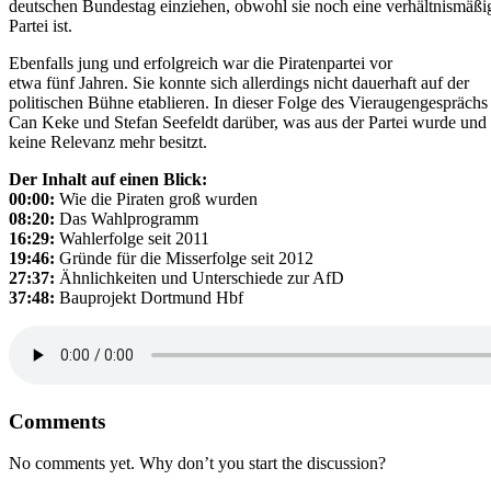
deutschen Bundestag einziehen, obwohl sie noch eine verhältnismäßi
Partei ist.
Ebenfalls jung und erfolgreich war die Piratenpartei vor
etwa fünf Jahren. Sie konnte sich allerdings nicht dauerhaft auf der
politischen Bühne etablieren. In dieser Folge des Vieraugengesprächs
Can Keke und Stefan Seefeldt darüber, was aus der Partei wurde und
keine Relevanz mehr besitzt.
Der Inhalt auf einen Blick:
00:00:
Wie die Piraten groß wurden
08:20:
Das Wahlprogramm
16:29:
Wahlerfolge seit 2011
19:46:
Gründe für die Misserfolge seit 2012
27:37:
Ähnlichkeiten und Unterschiede zur AfD
37:48:
Bauprojekt Dortmund Hbf
Comments
No comments yet. Why don’t you start the discussion?