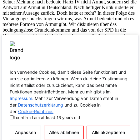
Seiner Meinung nach bedeute Hartz IV nicht Armut, sondern sei die
Antwort auf Armut in Deutschland. Nach heftiger Kritik ruderte er
mit seiner Aussage zurück. Doch hatte er recht? In dieser Folge des
Vieraugengesprächs fragen wir uns, was Armut bedeutet und ob es
mehrere Formen von Armut gibt. Wir diskutieren über das
bedingungslose Grundeinkommen und das von der SPD in die
Diskussion eingebrachte Solidareinkommen. Außerdem sprechen
wir darüber, ob es die Aufgabe der Grundsicherung (ALG II) sein
sollte, Freizeitaktivitäten zu finanzieren, um so soziale Teilhabe
leichter zu ermöglichen.
Der Inhalt auf einen Blick:
00:00:
Was ist Armut und ab wann ist man arm?
Ich verwende Cookies, damit diese Seite funktioniert und
08:15:
Solidareinkommen und bedingungsloses Grundeinkommen
um sie optimieren zu können. Wenn du deine Zustimmung
15:54:
Test des bedingungslosen Grundeinkommens in Finnland
nicht erteilst oder zurückziehst, kann das bestimmte
19:21:
Sind ALG II-Empfänger arm?
26:25:
Sollte die Grundsicherung soziale Teilhabe ermöglichen?
Funktionen beeinträchtigen. Mehr zu mir gibt's im
33:54:
Die Dortmunder Tafel
Impressum.
Mehr zur Verwendung von Daten steht in
der
Datenschutzerklärung
und zu Cookies in
der
Cookie-Richtlinie.
I confirm I am at least 16 years old
Comments
Anpassen
Alles ablehnen
Alle akzeptieren