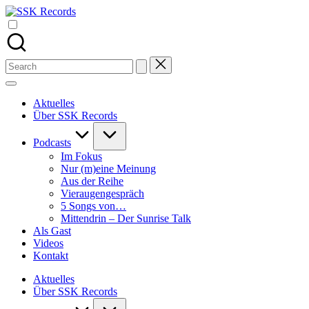
Skip
SSK
to
Alle
Records
content
Podcasts
von
Stefan
Search
Seefeldt
for:
an
einem
Aktuelles
Ort
Über SSK Records
Podcasts
Im Fokus
Nur (m)eine Meinung
Aus der Reihe
Vieraugengespräch
5 Songs von…
Mittendrin – Der Sunrise Talk
Als Gast
Videos
Kontakt
Aktuelles
Über SSK Records