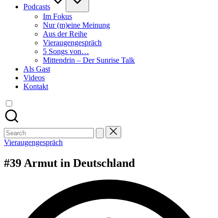
Podcasts
Im Fokus
Nur (m)eine Meinung
Aus der Reihe
Vieraugengespräch
5 Songs von…
Mittendrin – Der Sunrise Talk
Als Gast
Videos
Kontakt
Search
for:
Posted
Vieraugengespräch
in
#39 Armut in Deutschland