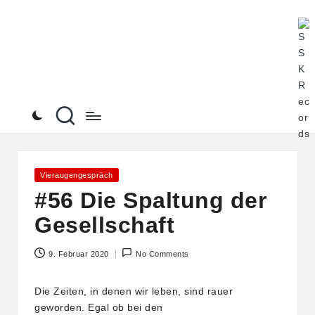
S
Alle
Skip
Pod
to
S
von
content
K
Ste
See
R
an
ein
e
Ort
c
o
Posted
Vieraugengespräch
in
#56 Die Spaltung der
r
Gesellschaft
d
s
9. Februar 2020
No Comments
Die Zeiten, in denen wir leben, sind rauer
geworden. Egal ob bei den