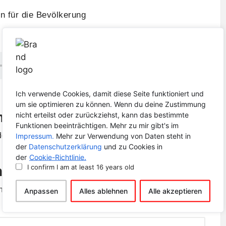
n für die Bevölkerung
s Problem?
Ich verwende Cookies, damit diese Seite funktioniert und
um sie optimieren zu können. Wenn du deine Zustimmung
mments
nicht erteilst oder zurückziehst, kann das bestimmte
Funktionen beeinträchtigen. Mehr zu mir gibt's im
n’t you start the discussion?
Impressum.
Mehr zur Verwendung von Daten steht in
der
Datenschutzerklärung
und zu Cookies in
der
Cookie-Richtlinie.
I confirm I am at least 16 years old
inen Kommentar
tlicht.
Erforderliche Felder sind mit
*
markiert
Anpassen
Alles ablehnen
Alle akzeptieren