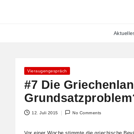
Skip
to
Aktuelle
content
Posted
Vieraugengespräch
in
#7 Die Griechenlan
Grundsatzproblem
12. Juli 2015
No Comments
Vor einer Woche stimmte die griechische Bev