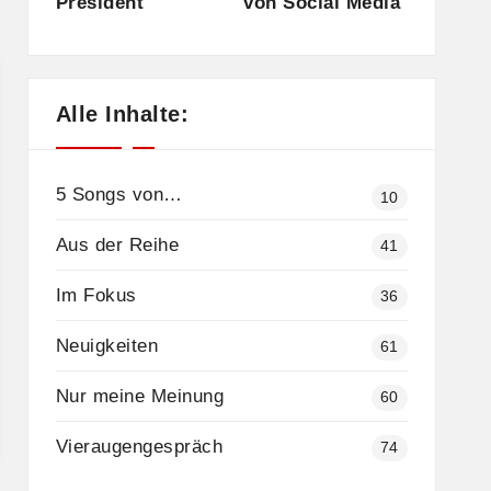
President
von Social Media
Alle Inhalte:
5 Songs von…
10
Aus der Reihe
41
Im Fokus
36
Neuigkeiten
61
Nur meine Meinung
60
Vieraugengespräch
74