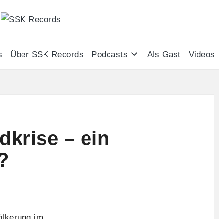
S
Alle
Podcasts
S
von
s
Über SSK Records
Podcasts
Als Gast
Videos
Stefan
K
Seefeldt
R
an
einem
e
Ort
c
dkrise – ein
o
?
r
d
s
ölkerung im